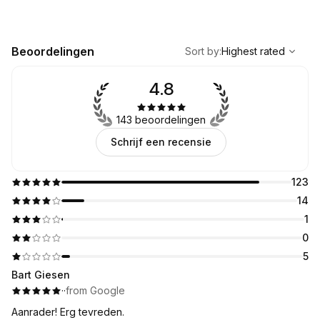
,
Highest rated
Sort
Beoordelingen
Sort by
:
Highest rated
4.8
143 beoordelingen
Schrijf een recensie
123
14
1
0
5
Bart Giesen
·
·
from Google
Aanrader! Erg tevreden.