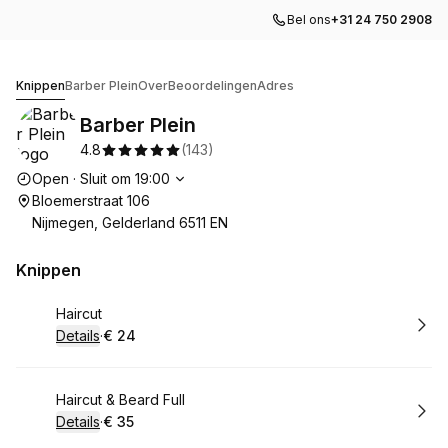
Bel ons
+31 24 750 2908
Barber Plein
Knippen
Barber Plein
Over
Beoordelingen
Adres
Barber Plein
4.8
(
143
)
Openingstijden
Open
·
Sluit om
19:00
Bloemerstraat 106
Nijmegen, Gelderland 6511 EN
Knippen
Boek
Haircut
Details
·
€ 24
.
Prijs:
:
Boek
Haircut & Beard Full
Details
·
€ 35
.
Prijs:
: