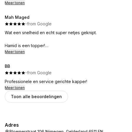
Meer tonen
Mah Maged
·
·
from Google
Wat een snelheid en echt super netjes geknipt.
Hamid is een topper!
Meer tonen
Dank je wel!
BB
·
·
from Google
Professionele en service gerichte kapper!
Meer tonen
Toon alle beoordelingen
Adres
Bloemerstraat 106 Nijmegen, Gelderland 6511 EN