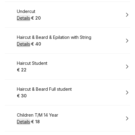
Boek
Undercut
Details
·
€ 20
.
Prijs:
:
Boek
Haircut & Beard & Epilation with String
Details
·
€ 40
.
Prijs:
:
Boek
Haircut Student
€ 22
.
Prijs:
:
Boek
Haircut & Beard Full student
€ 30
.
Prijs:
:
Boek
Children T/M 14 Year
Details
·
€ 18
.
Prijs:
: