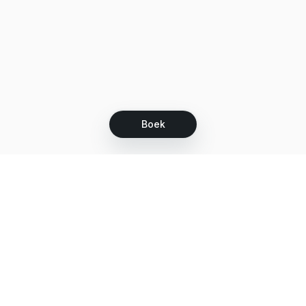
Boek
Let's grow together
Get more customers 24/7 with your free
branded Booking Page.
Email