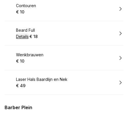
Boek
Contouren
€ 10
.
Prijs:
:
Boek
Beard Full
Details
·
€ 18
.
Prijs:
:
Boek
Wenkbrauwen
€ 10
.
Prijs:
:
Boek
Laser Hals Baardlijn en Nek
€ 49
.
Prijs:
:
Barber Plein